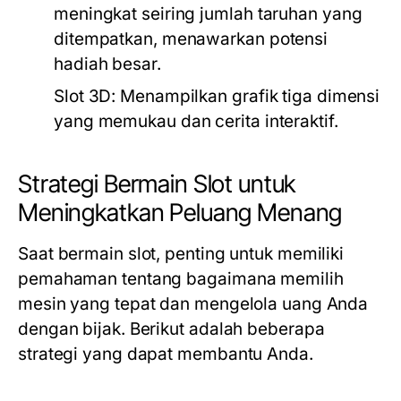
meningkat seiring jumlah taruhan yang
ditempatkan, menawarkan potensi
hadiah besar.
Slot 3D:
Menampilkan grafik tiga dimensi
yang memukau dan cerita interaktif.
Strategi Bermain Slot untuk
Meningkatkan Peluang Menang
Saat bermain slot, penting untuk memiliki
pemahaman tentang bagaimana memilih
mesin yang tepat dan mengelola uang Anda
dengan bijak. Berikut adalah beberapa
strategi yang dapat membantu Anda.