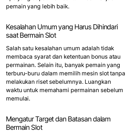
pemain yang lebih baik.
Kesalahan Umum yang Harus Dihindari
saat Bermain Slot
Salah satu kesalahan umum adalah tidak
membaca syarat dan ketentuan bonus atau
permainan. Selain itu, banyak pemain yang
terburu-buru dalam memilih mesin slot tanpa
melakukan riset sebelumnya. Luangkan
waktu untuk memahami permainan sebelum
memulai.
Mengatur Target dan Batasan dalam
Bermain Slot