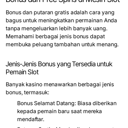
Bonus dan putaran gratis adalah cara yang
bagus untuk meningkatkan permainan Anda
tanpa mengeluarkan lebih banyak uang.
Memahami berbagai jenis bonus dapat
membuka peluang tambahan untuk menang.
Jenis-Jenis Bonus yang Tersedia untuk
Pemain Slot
Banyak kasino menawarkan berbagai jenis
bonus, termasuk:
Bonus Selamat Datang:
Biasa diberikan
kepada pemain baru saat mereka
mendaftar.