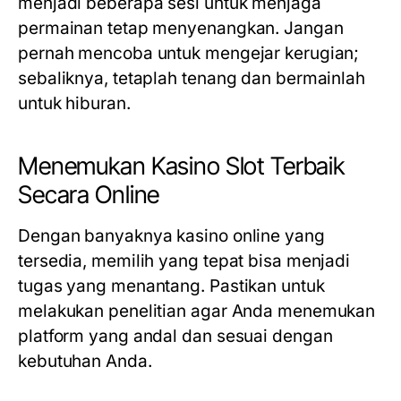
menjadi beberapa sesi untuk menjaga
permainan tetap menyenangkan. Jangan
pernah mencoba untuk mengejar kerugian;
sebaliknya, tetaplah tenang dan bermainlah
untuk hiburan.
Menemukan Kasino Slot Terbaik
Secara Online
Dengan banyaknya kasino online yang
tersedia, memilih yang tepat bisa menjadi
tugas yang menantang. Pastikan untuk
melakukan penelitian agar Anda menemukan
platform yang andal dan sesuai dengan
kebutuhan Anda.