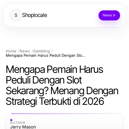
Shoplocale
S
News
Home
News
Gambling
Mengapa Pemain Harus Peduli Dengan Slot Sekarang? Menang Dengan Strategi Terbukti di 2026
Mengapa Pemain Harus
Peduli Dengan Slot
Sekarang? Menang Dengan
Strategi Terbukti di 2026
AUTHOR
Jerry Mason